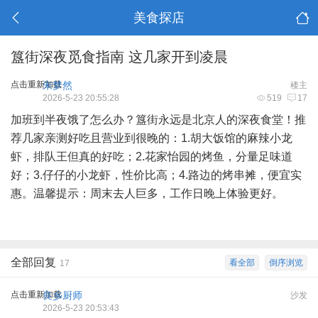
美食探店
簋街深夜觅食指南 这几家开到凌晨
点击重新加载
朱梦然
楼主
2026-5-23 20:55:28
519
17
加班到半夜饿了怎么办？簋街永远是北京人的深夜食堂！推
荐几家亲测好吃且营业到很晚的：1.胡大饭馆的麻辣小龙
虾，排队王但真的好吃；2.花家怡园的烤鱼，分量足味道
好；3.仔仔的小龙虾，性价比高；4.路边的烤串摊，便宜实
惠。温馨提示：周末去人巨多，工作日晚上体验更好。
全部回复
看全部
倒序浏览
17
点击重新加载
良乡厨师
沙发
2026-5-23 20:53:43