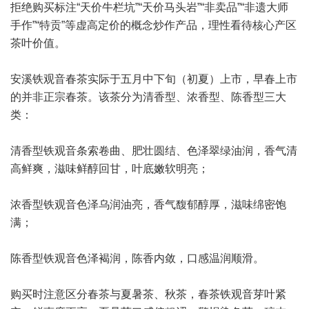
拒绝购买标注“天价牛栏坑”“天价马头岩”“非卖品”“非遗大师
手作”“特贡”等虚高定价的概念炒作产品，理性看待核心产区
茶叶价值。
安溪铁观音春茶实际于五月中下旬（初夏）上市，早春上市
的并非正宗春茶。该茶分为清香型、浓香型、陈香型三大
类：
清香型铁观音条索卷曲、肥壮圆结、色泽翠绿油润，香气清
高鲜爽，滋味鲜醇回甘，叶底嫩软明亮；
浓香型铁观音色泽乌润油亮，香气馥郁醇厚，滋味绵密饱
满；
陈香型铁观音色泽褐润，陈香内敛，口感温润顺滑。
购买时注意区分春茶与夏暑茶、秋茶，春茶铁观音芽叶紧