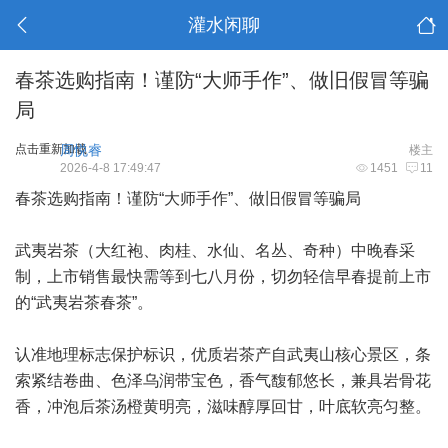
灌水闲聊
春茶选购指南！谨防“大师手作”、做旧假冒等骗
局
点击重新加载
周悦睿
楼主
2026-4-8 17:49:47
1451
11
春茶选购指南！谨防“大师手作”、做旧假冒等骗局
武夷岩茶（大红袍、肉桂、水仙、名丛、奇种）中晚春采
制，上市销售最快需等到七八月份，切勿轻信早春提前上市
的“武夷岩茶春茶”。
认准地理标志保护标识，优质岩茶产自武夷山核心景区，条
索紧结卷曲、色泽乌润带宝色，香气馥郁悠长，兼具岩骨花
香，冲泡后茶汤橙黄明亮，滋味醇厚回甘，叶底软亮匀整。