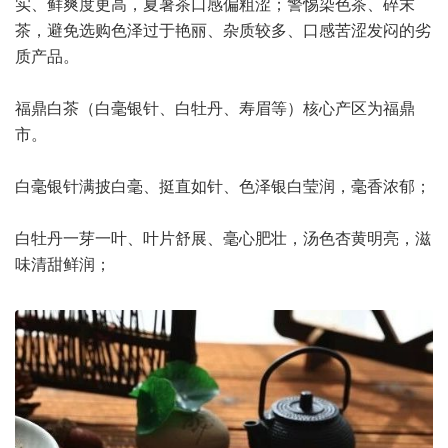
实、鲜爽度更高，夏暑茶口感偏粗涩；警惕染色茶、碎末
茶，避免选购色泽过于艳丽、杂质较多、口感苦涩发闷的劣
质产品。
福鼎白茶（白毫银针、白牡丹、寿眉等）核心产区为福鼎
市。
白毫银针满披白毫、挺直如针、色泽银白莹润，毫香浓郁；
白牡丹一芽一叶、叶片舒展、毫心肥壮，汤色杏黄明亮，滋
味清甜鲜润；