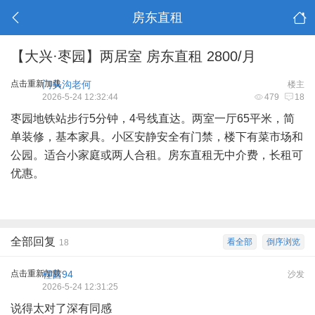
房东直租
【大兴·枣园】两居室 房东直租 2800/月
点击重新加载
门头沟老何
楼主
2026-5-24 12:32:44
479
18
枣园地铁站步行5分钟，4号线直达。两室一厅65平米，简
单装修，基本家具。小区安静安全有门禁，楼下有菜市场和
公园。适合小家庭或两人合租。房东直租无中介费，长租可
优惠。
全部回复
看全部
倒序浏览
18
点击重新加载
程茜94
沙发
2026-5-24 12:31:25
说得太对了深有同感