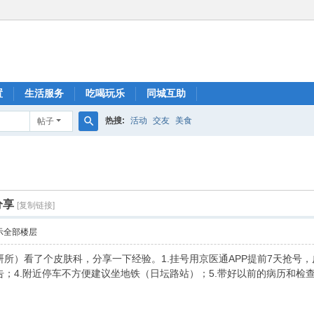
置
生活服务
吃喝玩乐
同城互助
热搜:
活动
交友
美食
帖子
搜
索
分享
[复制链接]
示全部楼层
所）看了个皮肤科，分享一下经验。1.挂号用京医通APP提前7天抢号，皮
；4.附近停车不方便建议坐地铁（日坛路站）；5.带好以前的病历和检