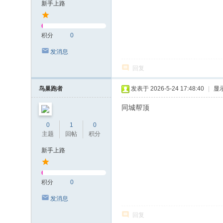
新手上路
积分
0
发消息
回复
鸟巢跑者
发表于 2026-5-24 17:48:40
|
显
同城帮顶
0
1
0
主题
回帖
积分
新手上路
积分
0
发消息
回复