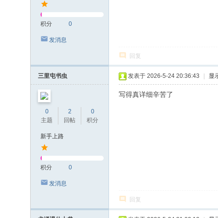
积分
0
发消息
回复
三里屯书虫
发表于 2026-5-24 20:36:43
|
显
写得真详细辛苦了
0
2
0
主题
回帖
积分
新手上路
积分
0
发消息
回复