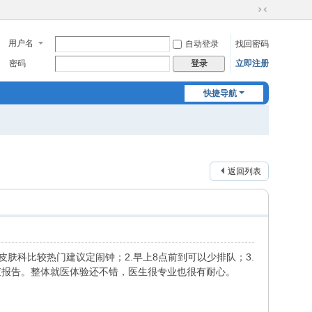
切
换
用户名
自动登录
找回密码
到
窄
密码
立即注册
登录
版
快捷导航
返回列表
肤科比较热门建议定闹钟；2.早上8点前到可以少排队；3.
查报告。整体就医体验还不错，医生很专业也很有耐心。