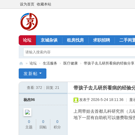
设为首页
收藏本站
论坛
京城杂谈
租房找房
求职招聘
二手闲
»
论坛
›
生活服务
›
医疗健康
›
带孩子去儿研所看病的经验分享
北
发新帖
京
带孩子去儿研所看病的经验
查看:
372
|
回复:
21
信
息
杨杰96
发表于 2026-5-24 18:11:36
|
显
港
上周带娃去首都儿科研究所（儿研
地下一层有自助机可以缴费取报告
0
0
0
主题
回帖
积分