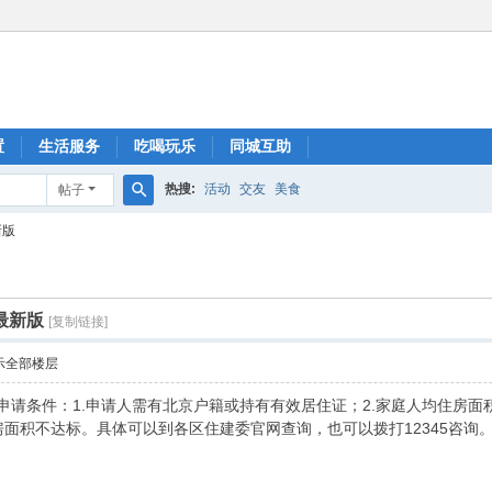
置
生活服务
吃喝玩乐
同城互助
热搜:
活动
交友
美食
帖子
搜
新版
索
最新版
[复制链接]
示全部楼层
房申请条件：1.申请人需有北京户籍或持有有效居住证；2.家庭人均住房面
房面积不达标。具体可以到各区住建委官网查询，也可以拨打12345咨询