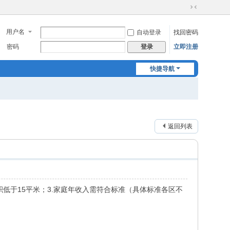
切
换
用户名
自动登录
找回密码
到
窄
密码
立即注册
登录
版
快捷导航
返回列表
积低于15平米；3.家庭年收入需符合标准（具体标准各区不
。