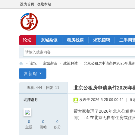
设为首页
收藏本站
论坛
京城杂谈
租房找房
求职招聘
二手闲
»
论坛
›
京城杂谈
›
政策解读
›
北京公租房申请条件2026年最
北
发新帖
京
北京公租房申请条件2026年
查看:
444
|
回复:
11
信
息
北漂谢月
发表于 2026-5-25 09:00:44
|
显
港
帮大家整理了2026年北京公租
同）；4.在北京无自有住房或住
0
0
0
主题
回帖
积分