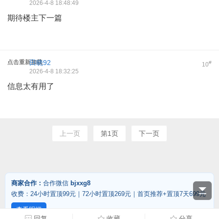
2026-4-8 18:48:49
期待楼主下一篇
点击重新加载
田晓92
#
10
2026-4-8 18:32:25
信息太有用了
上一页
第1页
下一页
商家合作：
合作微信
bjxxg8
收费：24小时置顶99元｜72小时置顶269元｜首页推荐+置顶7天699元
查看明细
回复
收藏
分享