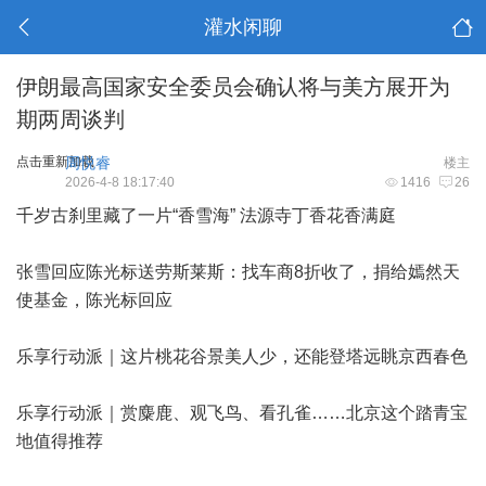
灌水闲聊
伊朗最高国家安全委员会确认将与美方展开为
期两周谈判
点击重新加载
周悦睿
楼主
2026-4-8 18:17:40
1416
26
千岁古刹里藏了一片“香雪海” 法源寺丁香花香满庭
张雪回应陈光标送劳斯莱斯：找车商8折收了，捐给嫣然天
使基金，陈光标回应
乐享行动派｜这片桃花谷景美人少，还能登塔远眺京西春色
乐享行动派｜赏麋鹿、观飞鸟、看孔雀……北京这个踏青宝
地值得推荐