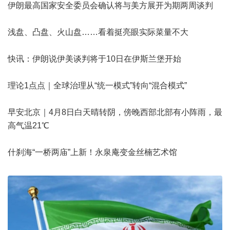
伊朗最高国家安全委员会确认将与美方展开为期两周谈判
浅盘、凸盘、火山盘……看着挺亮眼实际菜量不大
快讯：伊朗说伊美谈判将于10日在伊斯兰堡开始
理论1点点｜全球治理从“统一模式”转向“混合模式”
早安北京｜4月8日白天晴转阴，傍晚西部北部有小阵雨，最
高气温21℃
什刹海“一桥两庙”上新！永泉庵变金丝楠艺术馆