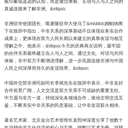
板印象或遥远的认知，而是通过体验、互动与人与人之间的
真诚连接来了解非洲。&rdquo;
非洲驻华使团团长、喀麦隆驻华大使马丁&middot;姆帕纳阁
下在致辞中指出，中非关系的深厚基础不仅体现在务实合作
成果上，更体现在双方人民长期以来建立的真挚友谊与相互
理解之中。他表示：&ldquo;今天的庆典再次说明，最牢固
的伙伴关系最终建立在人与人之间。通过文化、对话与共同
体验，非中双方不断增进理解，进一步巩固连接非洲与中国
人民之间深厚而持久的友谊纽带。&rdquo;
中国外交部非洲司副司长李斌先生在致辞中表示，中非友好
合作前景广阔，人文交流是双方关系不可或缺的重要支柱。
中方愿与非方一道，持续深化各领域合作，推动文明交流互
鉴，不断夯实中非关系的民意基础，让中非友谊薪火相传。
著名艺术家、北京金台艺术馆馆长袁熙坤深度分享了他数十
年深耕中非文化交流的初心与实践，细数以艺术为桥、深耕