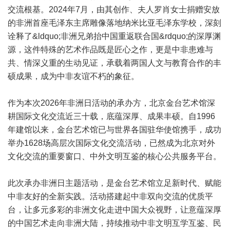
交流根基。2024年7月，由其创作、夫人罗肖女士捐赠安放
的非洲首座毛泽东主席雕像落地纳米比亚毛泽东学校，深刻
诠释了&ldquo;非洲兄弟抬中国重返联合国&rdquo;的深厚渊
源，这件特殊的艺术作品既是匠心之作，更是中非患难与
共、情深义重的生动见证，承载着两国人文与教育合作的丰
硕成果，成为中非友谊不朽的象征。
作为本次2026年非洲日活动的承办方，北京金台艺术馆深
耕国际文化交流近三十载，底蕴深厚、成果丰硕。自1996
年建馆以来，金台艺术馆已与世界各国驻华使馆携手，成功
举办1628场高层次国际文化交流活动，已然成为北京对外
文化交流的重要窗口、中外文明互鉴的核心公共服务平台。
此次承办非洲日主题活动，是金台艺术馆立足新时代、赋能
中非友好的全新实践。活动搭建起中非双向交流的优质平
台，让多元多彩的非洲文化走进中国大众视野，让意蕴深厚
的中国艺术走向非洲大陆，持续推动中非文明互学互鉴、民