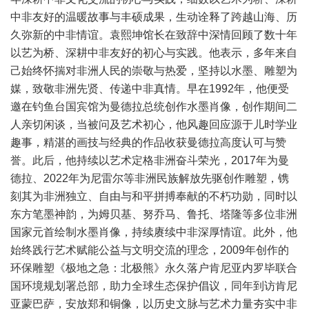
中非友好的温暖故事与丰硕成果，生动诠释了跨越山海、历
久弥新的中非情谊。袁熙坤馆长在致辞中深情回顾了数十年
以艺为桥、深耕中非友好的初心与实践。他表示，多年来自
己始终怀揣对非洲人民的崇敬与热爱，坚持以水墨、雕塑为
媒，致敬非洲先贤、传递中非真情。早在1992年，他便受
邀在钓鱼台国宾馆为曼德拉总统创作水墨肖像，创作期间二
人亲切闲谈，当被问及艺术初心，他风趣回应源于儿时学业
趣事，精湛的画技与经典的作品收获曼德拉高度认可与赞
誉。此后，他持续以艺术定格非洲奋斗荣光，2017年为曼
德拉、2022年为尼雷尔等非洲民族解放先驱创作雕塑，镌
刻其为非洲独立、自由与和平拼搏奉献的不朽功勋，同时以
东方笔墨神韵，为姆贝基、努乔马、鲁托、塔隆等多位非洲
国家元首绘制水墨肖像，持续赓续中非深厚情谊。此外，他
始终践行艺术赋能公益与文明交流的理念，2009年创作的
环保雕塑《极地之急：北极熊》永久落户肯尼亚内罗毕联合
国环境规划署总部，助力全球生态保护倡议，同年到访肯尼
亚蒙巴萨，安放郑和铜像，以历史文脉与艺术力量夯实中非