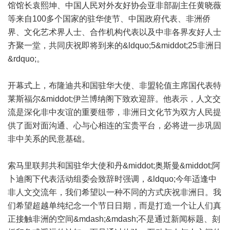
馆馆长袁熙坤、中国人民对外友好协会亚非部副主任黄晓薇
等来自100多个国家的驻华使节、中国政府代表、非洲侨
界、文化艺术界人士、合作机构代表以及中非各界友好人士
齐聚一堂，共同庆祝即将到来的&ldquo;5&middot;25非洲日
&rdquo;。
开幕式上，布隆迪共和国驻华大使、非盟轮值主席国代表特
莱斯福尔&middot;伊兰博纳阁下致欢迎辞。他表示，人文交
流是深化非中友谊的重要纽带，非洲日文化节为双方人民提
供了面对面沟通、心与心相连的宝贵平台，必将进一步巩固
非中关系的民意基础。
索马里联邦共和国驻华大使和丹&middot;奥斯曼&middot;阿
卜迪阁下代表活动组委会致辞时强调，&ldquo;今年适逢中
非人文交流年，我们希望以一种不同的方式庆祝非洲日。我
们希望超越单纯纪念一个节日日期，而是打造一个让人们真
正接触非洲的空间&mdash;&mdash;不是通过新闻标题、刻