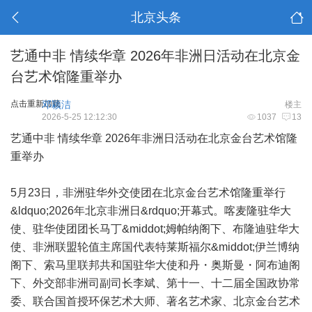
北京头条
艺通中非 情续华章 2026年非洲日活动在北京金
台艺术馆隆重举办
点击重新加载
邓颖洁
楼主
2026-5-25 12:12:30
1037
13
艺通中非 情续华章 2026年非洲日活动在北京金台艺术馆隆
重举办
5月23日，非洲驻华外交使团在北京金台艺术馆隆重举行
&ldquo;2026年北京非洲日&rdquo;开幕式。喀麦隆驻华大
使、驻华使团团长马丁&middot;姆帕纳阁下、布隆迪驻华大
使、非洲联盟轮值主席国代表特莱斯福尔&middot;伊兰博纳
阁下、索马里联邦共和国驻华大使和丹・奥斯曼・阿布迪阁
下、外交部非洲司副司长李斌、第十一、十二届全国政协常
委、联合国首授环保艺术大师、著名艺术家、北京金台艺术