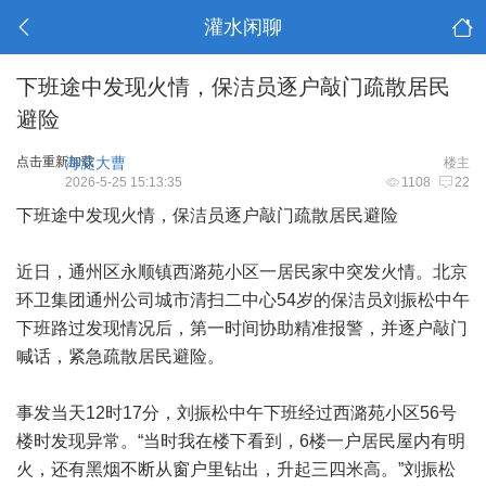
灌水闲聊
下班途中发现火情，保洁员逐户敲门疏散居民
避险
点击重新加载
海淀大曹
楼主
2026-5-25 15:13:35
1108
22
下班途中发现火情，保洁员逐户敲门疏散居民避险
近日，通州区永顺镇西潞苑小区一居民家中突发火情。北京
环卫集团通州公司城市清扫二中心54岁的保洁员刘振松中午
下班路过发现情况后，第一时间协助精准报警，并逐户敲门
喊话，紧急疏散居民避险。
事发当天12时17分，刘振松中午下班经过西潞苑小区56号
楼时发现异常。“当时我在楼下看到，6楼一户居民屋内有明
火，还有黑烟不断从窗户里钻出，升起三四米高。”刘振松