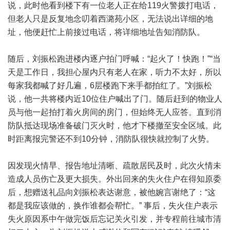
说，此时他看到楼下有一位老人正在给119火警拨打电话，
但老人只是反复地念叨着西潞苑小区，无法说出详细的地
址，他便赶忙上前接过电话，将详细地址告知消防队。
随后，刘振松跑进楼内逐户拍门呼喊：“起火了！快跑！”“当
天是工作日，我担心屋内只有老人在家，听力不太好，所以
每家我都喊了好几遍，6层楼跑下来手都拍红了。”刘振松
说，他一共将楼内近10位住户喊出了门。随后赶到的物业人
员与他一起拍打着火房间的房门，但始终无人应答。直到消
防队抵达现场准备破门灭火时，他才下楼撤至安全区域。此
时距离报完警还不到10分钟，消防队很快就控制了火势。
因发现火情早、报告地址清晰、疏散居民及时，此次火情未
造成人员伤亡及更大损失。外出回来的失火住户在得知原委
后，想赠送礼品向刘振松表达谢意，被他婉言谢绝了：“这
都是我应该做的，换作谁都会帮忙。” 事后，失火住户表示
失火原因系中午做完饭后忘记关火引发，并专程前往城市清