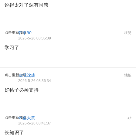
说得太对了深有同感
点击重新加载
韩平90
板凳
2026-5-26 08:36:09
学习了
点击重新加载
京城沈成
地板
2026-5-26 08:36:34
好帖子必须支持
点击重新加载
怀柔大黄
#
5
2026-5-26 08:41:37
长知识了