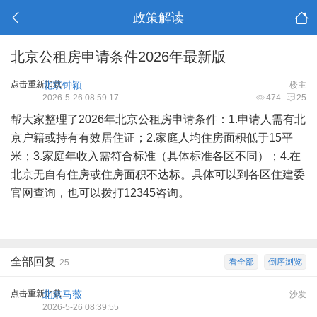
政策解读
北京公租房申请条件2026年最新版
点击重新加载
北京钟颖
楼主
2026-5-26 08:59:17
474
25
帮大家整理了2026年北京公租房申请条件：1.申请人需有北
京户籍或持有有效居住证；2.家庭人均住房面积低于15平
米；3.家庭年收入需符合标准（具体标准各区不同）；4.在
北京无自有住房或住房面积不达标。具体可以到各区住建委
官网查询，也可以拨打12345咨询。
全部回复
看全部
倒序浏览
25
点击重新加载
北京马薇
沙发
2026-5-26 08:39:55