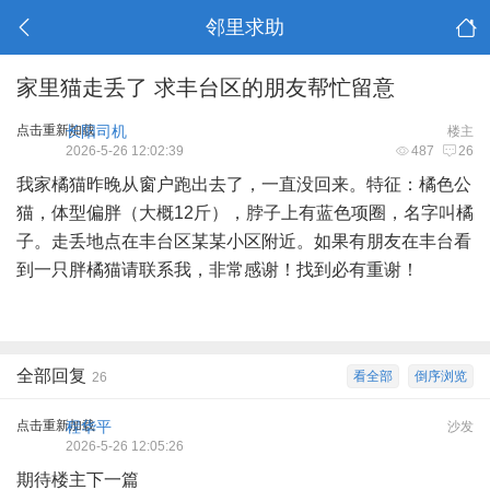
邻里求助
家里猫走丢了 求丰台区的朋友帮忙留意
点击重新加载
长阳司机
楼主
2026-5-26 12:02:39
487
26
我家橘猫昨晚从窗户跑出去了，一直没回来。特征：橘色公
猫，体型偏胖（大概12斤），脖子上有蓝色项圈，名字叫橘
子。走丢地点在丰台区某某小区附近。如果有朋友在丰台看
到一只胖橘猫请联系我，非常感谢！找到必有重谢！
全部回复
看全部
倒序浏览
26
点击重新加载
程华平
沙发
2026-5-26 12:05:26
期待楼主下一篇