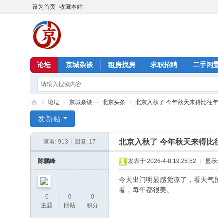
设为首页
收藏本站
论坛
京城杂谈
租房找房
求职招聘
二手闲
»
论坛
›
京城杂谈
›
北京头条
›
北京入秋了 今年秋天来得比往
北
发新帖
京
北京入秋了 今年秋天来得比
查看:
913
|
回复:
17
信
息
陈鹏峰
发表于 2026-4-8 19:25:52
|
显示
港
今天出门明显感觉凉了，看天气
看，每年都很美。
0
0
0
主题
回帖
积分