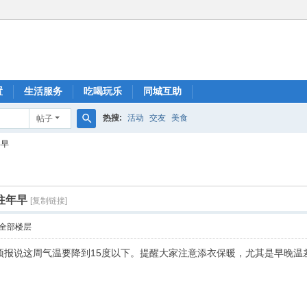
置
生活服务
吃喝玩乐
同城互助
热搜:
活动
交友
美食
帖子
搜
年早
索
往年早
[复制链接]
全部楼层
预报说这周气温要降到15度以下。提醒大家注意添衣保暖，尤其是早晚温