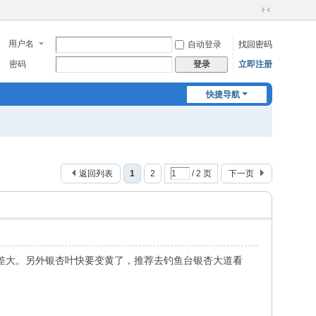
切
换
用户名
自动登录
找回密码
到
窄
密码
立即注册
登录
版
快捷导航
返回列表
1
2
/ 2 页
下一页
差大。另外银杏叶快要变黄了，推荐去钓鱼台银杏大道看