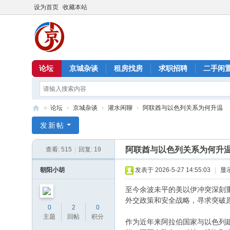
设为首页
收藏本站
论坛
京城杂谈
租房找房
求职招聘
二手闲
»
论坛
›
京城杂谈
›
灌水闲聊
›
阿联酋与以色列关系为何升温
北
发新帖
京
阿联酋与以色列关系为何升
查看:
515
|
回复:
19
信
息
朝阳小胡
发表于 2026-5-27 14:55:03
|
显
港
至今余波未平的美以伊冲突深刻
外交政策和安全战略，寻求突破
0
2
0
主题
回帖
积分
作为近年来阿拉伯国家与以色列建