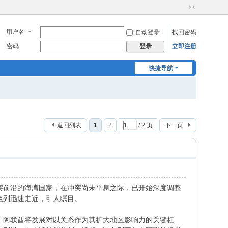
切
换
用户名
自动登录
找回密码
到
窄
密码
立即注册
登录
版
快捷导航
返回列表
1
2
/ 2 页
下一页
突前沿的海湾国家，在冲突尚未平息之际，已开始深度调整
色列迅速走近，引人瞩目。
交。阿联酋将发展对以关系作为其扩大地区影响力的关键杠