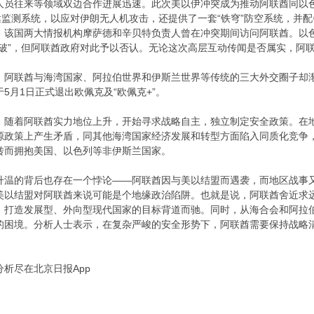
人员往来等领域双边合作进展迅速。此次美以伊冲突成为推动阿联酋同以
达监测系统，以应对伊朗无人机攻击，还提供了一套“铁穹”防空系统，并配
，该国两大情报机构摩萨德和辛贝特负责人曾在冲突期间访问阿联酋。以
突破”，但阿联酋政府对此予以否认。无论这次高层互动传闻是否属实，阿
，阿联酋与海湾国家、阿拉伯世界和伊斯兰世界等传统的三大外交圈子却
5月1日正式退出欧佩克及“欧佩克+”。
，随着阿联酋实力地位上升，开始寻求战略自主，独立制定安全政策。在
源政策上产生矛盾，同其他海湾国家经济发展和转型方面陷入同质化竞争
转而拥抱美国、以色列等非伊斯兰国家。
升温的背后也存在一个悖论——阿联酋因与美以结盟而遇袭，而地区战事
美以结盟对阿联酋来说可能是个地缘政治陷阱。也就是说，阿联酋舍近求
，打造发展型、外向型现代国家的目标背道而驰。同时，从海合会和阿拉
的困境。分析人士表示，在复杂严峻的安全形势下，阿联酋需要保持战略
析尽在北京日报App