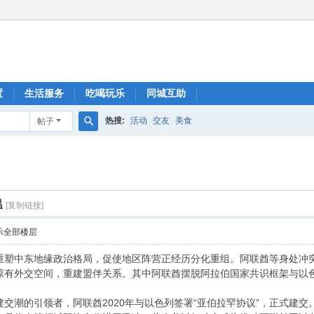
置
生活服务
吃喝玩乐
同城互助
热搜:
活动
交友
美食
帖子
搜
索
温
[复制链接]
示全部楼层
重塑中东地缘政治格局，促使地区阵营正经历分化重组。阿联酋等身处冲
原有外交空间，重建盟伴关系。其中阿联酋摆脱阿拉伯国家共识框架与以
交潮的引领者，阿联酋2020年与以色列签署“亚伯拉罕协议”，正式建