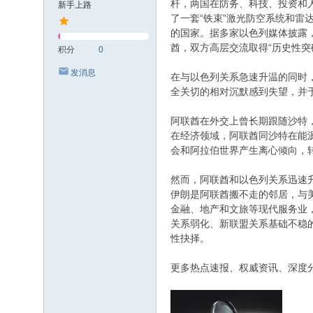
杆，两国在防务、科技、投资和
新手上路
了一套“铁束”激光防空系统和雷
的国家。据多家以色列媒体披露
酋，双方高层交流取得“历史性
积分
0
发消息
在与以色列关系急速升温的同时
全关切的相对沉默感到失望，并于
阿联酋在外交上曾长期跟随沙特
在经济领域，阿联酋同沙特在能
会和阿拉伯世界产生离心倾向，
然而，阿联酋和以色列关系迅速
伊朗是阿联酋搬不走的邻居，与
金融、地产和文旅等现代服务业
关系弱化、新联盟关系基础不稳
性抉择。
更多热点速报、权威资讯、深度分