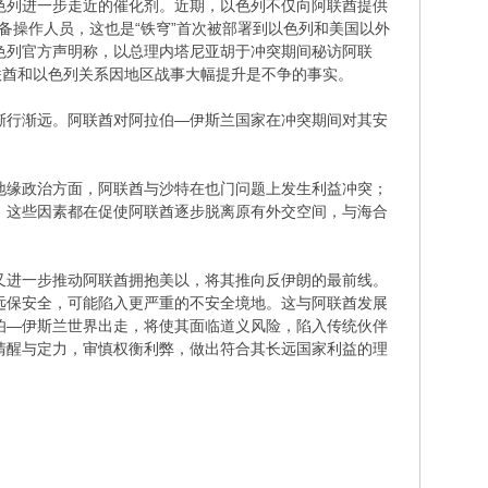
色列进一步走近的催化剂。近期，以色列不仅向阿联酋提供
备操作人员，这也是“铁穹”首次被部署到以色列和美国以外
色列官方声明称，以总理内塔尼亚胡于冲突期间秘访阿联
联酋和以色列关系因地区战事大幅提升是不争的事实。
渐行渐远。阿联酋对阿拉伯—伊斯兰国家在冲突期间对其安
地缘政治方面，阿联酋与沙特在也门问题上发生利益冲突；
，这些因素都在促使阿联酋逐步脱离原有外交空间，与海合
又进一步推动阿联酋拥抱美以，将其推向反伊朗的最前线。
远保安全，可能陷入更严重的不安全境地。这与阿联酋发展
伯—伊斯兰世界出走，将使其面临道义风险，陷入传统伙伴
清醒与定力，审慎权衡利弊，做出符合其长远国家利益的理