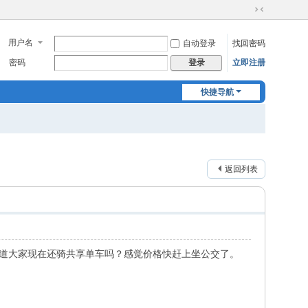
切
换
用户名
自动登录
找回密码
到
窄
密码
立即注册
登录
版
快捷导航
返回列表
不知道大家现在还骑共享单车吗？感觉价格快赶上坐公交了。