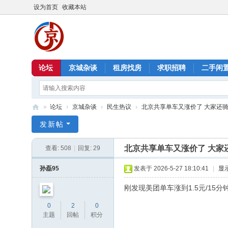
设为首页
收藏本站
论坛
京城杂谈
租房找房
求职招聘
二手闲
»
论坛
›
京城杂谈
›
民生热议
›
北京共享单车又涨价了 大家还
北
发新帖
京
北京共享单车又涨价了 大家
查看:
508
|
回复:
29
信
息
孙磊95
发表于 2026-5-27 18:10:41
|
显
港
刚发现美团单车涨到1.5元/1
0
2
0
主题
回帖
积分