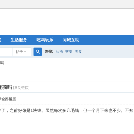
置
生活服务
吃喝玩乐
同城互助
热搜:
活动
交友
美食
帖子
搜
骑吗
索
还骑吗
[复制链接]
示全部楼层
5分钟了，之前好像是1块钱。虽然每次多几毛钱，但一个月下来也不少。