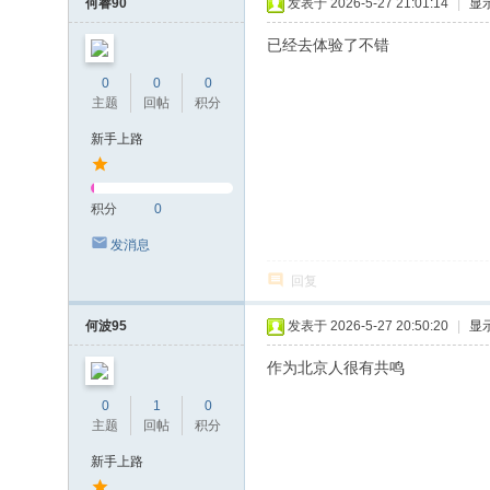
何睿90
发表于 2026-5-27 21:01:14
|
显
已经去体验了不错
0
0
0
主题
回帖
积分
新手上路
积分
0
发消息
回复
何波95
发表于 2026-5-27 20:50:20
|
显
作为北京人很有共鸣
0
1
0
主题
回帖
积分
新手上路