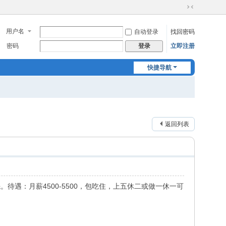
切
换
用户名
自动登录
找回密码
到
窄
密码
立即注册
登录
版
快捷导航
返回列表
待遇：月薪4500-5500，包吃住，上五休二或做一休一可