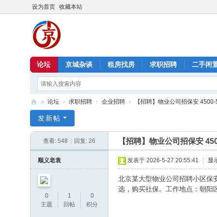
设为首页
收藏本站
论坛
京城杂谈
租房找房
求职招聘
二手闲
»
论坛
›
求职招聘
›
企业招聘
›
【招聘】物业公司招保安 4500-550
北
发新帖
京
【招聘】物业公司招保安 4500
查看:
548
|
回复:
26
信
息
顺义老袁
发表于 2026-5-27 20:55:41
|
显
港
北京某大型物业公司招聘小区保安
选，购买社保。工作地点：朝阳
0
1
0
主题
回帖
积分