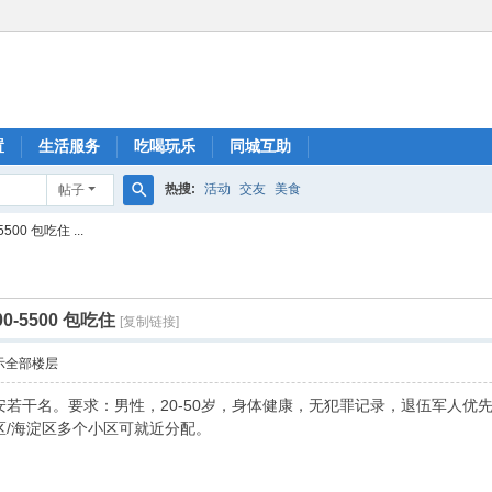
置
生活服务
吃喝玩乐
同城互助
热搜:
活动
交友
美食
帖子
搜
0 包吃住 ...
索
-5500 包吃住
[复制链接]
示全部楼层
若干名。要求：男性，20-50岁，身体健康，无犯罪记录，退伍军人优先。
区/海淀区多个小区可就近分配。