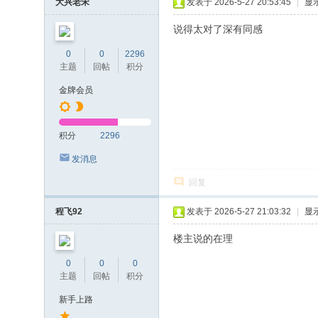
大兴老宋
发表于 2026-5-27 20:53:45
|
显
说得太对了深有同感
0
0
2296
主题
回帖
积分
金牌会员
积分
2296
发消息
回复
程飞92
发表于 2026-5-27 21:03:32
|
显
楼主说的在理
0
0
0
主题
回帖
积分
新手上路