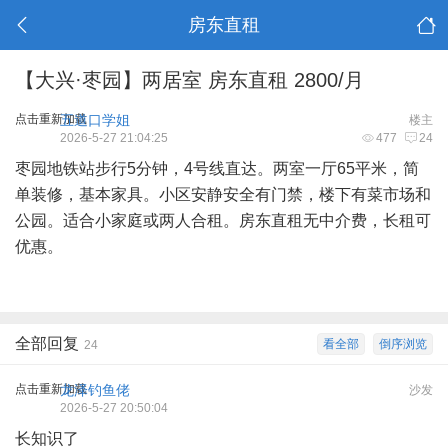
房东直租
【大兴·枣园】两居室 房东直租 2800/月
点击重新加载
五道口学姐
楼主
2026-5-27 21:04:25
477
24
枣园地铁站步行5分钟，4号线直达。两室一厅65平米，简
单装修，基本家具。小区安静安全有门禁，楼下有菜市场和
公园。适合小家庭或两人合租。房东直租无中介费，长租可
优惠。
全部回复
看全部
倒序浏览
24
点击重新加载
龙泽钓鱼佬
沙发
2026-5-27 20:50:04
长知识了