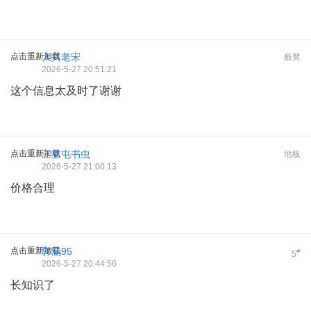
点击重新加载
大兴老宋
板凳
2026-5-27 20:51:21
这个信息太及时了谢谢
点击重新加载
三里屯书虫
地板
2026-5-27 21:00:13
价格合理
点击重新加载
郭涵95
#
5
2026-5-27 20:44:56
长知识了