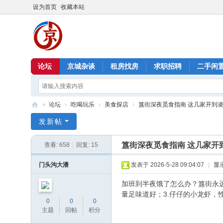
设为首页
收藏本站
论坛
京城杂谈
租房找房
求职招聘
二手闲
»
论坛
›
吃喝玩乐
›
美食探店
›
簋街深夜觅食指南 这几家开到
北
发新帖
京
簋街深夜觅食指南 这几家开
查看:
658
|
回复:
15
信
息
门头沟大潘
发表于 2026-5-28 09:04:07
|
显
港
加班到半夜饿了怎么办？簋街永远
量足味道好；3.仔仔的小龙虾，
0
0
0
主题
回帖
积分