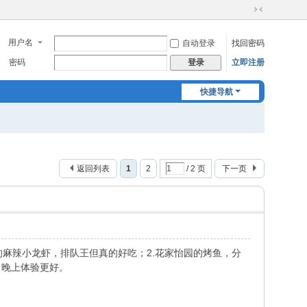
切
换
用户名
自动登录
找回密码
到
窄
密码
立即注册
登录
版
快捷导航
返回列表
1
2
/ 2 页
下一页
麻辣小龙虾，排队王但真的好吃；2.花家怡园的烤鱼，分
日晚上体验更好。