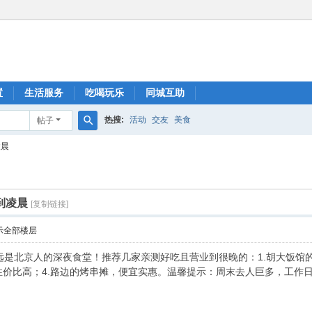
置
生活服务
吃喝玩乐
同城互助
热搜:
活动
交友
美食
帖子
搜
凌晨
索
到凌晨
[复制链接]
示全部楼层
是北京人的深夜食堂！推荐几家亲测好吃且营业到很晚的：1.胡大饭馆的
性价比高；4.路边的烤串摊，便宜实惠。温馨提示：周末去人巨多，工作