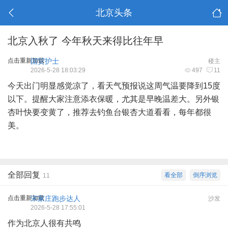
北京头条
北京入秋了 今年秋天来得比往年早
点击重新加载
国贸护士
楼主
2026-5-28 18:03:29
497
11
今天出门明显感觉凉了，看天气预报说这周气温要降到15度
以下。提醒大家注意添衣保暖，尤其是早晚温差大。另外银
杏叶快要变黄了，推荐去钓鱼台银杏大道看看，每年都很
美。
全部回复
看全部
倒序浏览
11
点击重新加载
宋家庄跑步达人
沙发
2026-5-28 17:55:01
作为北京人很有共鸣