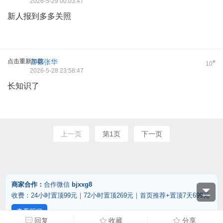
2026-5-29 00:03:47
新人报到多多关照
点击重新加载
首都张华
#
10
2026-5-28 23:58:47
长知识了
上一页
第1页
下一页
商家合作：
合作微信
bjxxg8
收费：24小时置顶99元｜72小时置顶269元｜首页推荐+置顶7天699元
查看明细
回复
收藏
分享