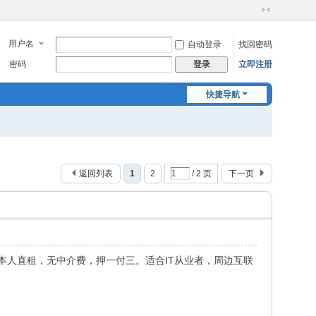
切
换
用户名
自动登录
找回密码
到
窄
密码
立即注册
登录
版
快捷导航
返回列表
1
2
/ 2 页
下一页
本人直租，无中介费，押一付三。适合IT从业者，周边互联