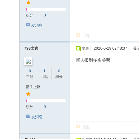
积分
0
发消息
回复
798文青
发表于 2026-5-29 02:48:37
|
显
新人报到多多关照
0
1
0
主题
回帖
积分
新手上路
积分
0
发消息
回复