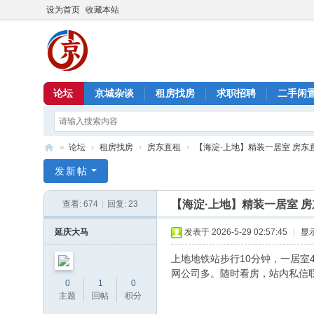
设为首页
收藏本站
论坛
京城杂谈
租房找房
求职招聘
二手闲
»
论坛
›
租房找房
›
房东直租
›
【海淀·上地】精装一居室 房东直租 3
北
发新帖
京
【海淀·上地】精装一居室 房东
查看:
674
|
回复:
23
信
息
延庆大马
发表于 2026-5-29 02:57:45
|
显
港
上地地铁站步行10分钟，一居室
网公司多。随时看房，站内私信
0
1
0
主题
回帖
积分