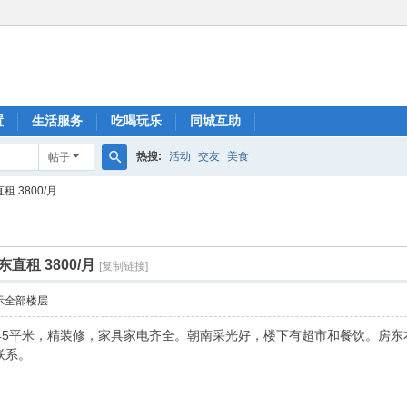
置
生活服务
吃喝玩乐
同城互助
热搜:
活动
交友
美食
帖子
搜
800/月 ...
索
直租 3800/月
[复制链接]
示全部楼层
45平米，精装修，家具家电齐全。朝南采光好，楼下有超市和餐饮。房东
联系。