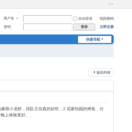
切
换
用户名
自动登录
找回密码
到
窄
密码
立即注册
登录
版
快捷导航
返回列表
麻辣小龙虾，排队王但真的好吃；2.花家怡园的烤鱼，分
日晚上体验更好。