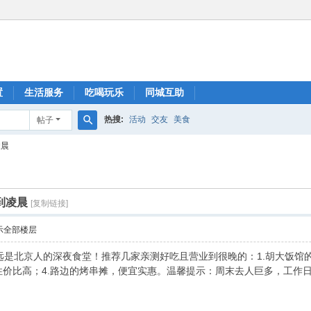
置
生活服务
吃喝玩乐
同城互助
热搜:
活动
交友
美食
帖子
搜
凌晨
索
到凌晨
[复制链接]
示全部楼层
是北京人的深夜食堂！推荐几家亲测好吃且营业到很晚的：1.胡大饭馆的
性价比高；4.路边的烤串摊，便宜实惠。温馨提示：周末去人巨多，工作