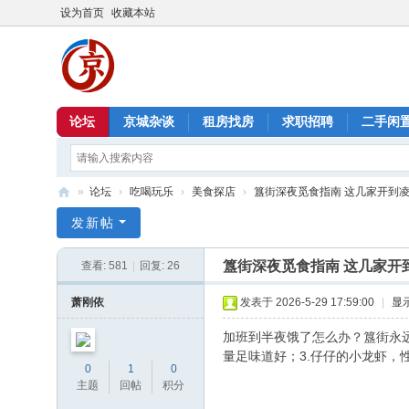
设为首页
收藏本站
论坛
京城杂谈
租房找房
求职招聘
二手闲
»
论坛
›
吃喝玩乐
›
美食探店
›
簋街深夜觅食指南 这几家开到
北
发新帖
京
簋街深夜觅食指南 这几家开
查看:
581
|
回复:
26
信
息
萧刚依
发表于 2026-5-29 17:59:00
|
显
港
加班到半夜饿了怎么办？簋街永远
量足味道好；3.仔仔的小龙虾，
0
1
0
主题
回帖
积分