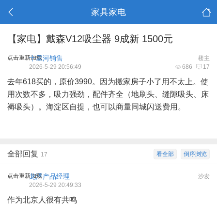
家具家电
【家电】戴森V12吸尘器 9成新 1500元
点击重新加载
十里河销售
楼主
2026-5-29 20:56:49
686
17
去年618买的，原价3990。因为搬家房子小了用不太上。使
用次数不多，吸力强劲，配件齐全（地刷头、缝隙吸头、床
褥吸头）。海淀区自提，也可以商量同城闪送费用。
全部回复
看全部
倒序浏览
17
点击重新加载
龙泽产品经理
沙发
2026-5-29 20:49:33
作为北京人很有共鸣