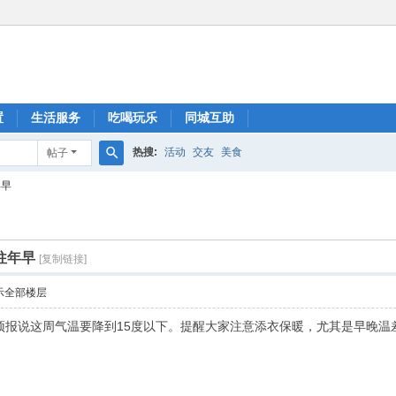
置
生活服务
吃喝玩乐
同城互助
热搜:
活动
交友
美食
帖子
搜
年早
索
往年早
[复制链接]
示全部楼层
预报说这周气温要降到15度以下。提醒大家注意添衣保暖，尤其是早晚温