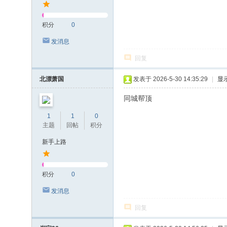
积分
0
发消息
回复
北漂萧国
发表于 2026-5-30 14:35:29
|
显
同城帮顶
1
1
0
主题
回帖
积分
新手上路
积分
0
发消息
回复