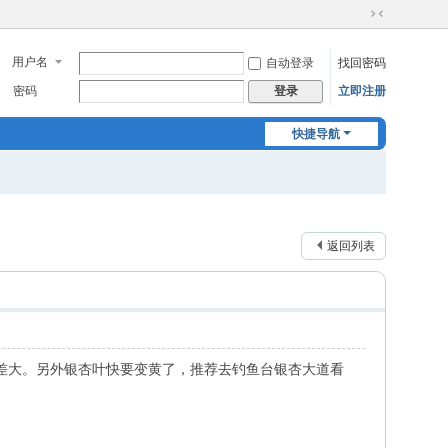
切
换
用户名
自动登录
找回密码
到
窄
密码
立即注册
登录
版
快捷导航
返回列表
差大。另外银杏叶快要变黄了，推荐去钓鱼台银杏大道看