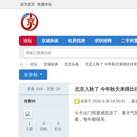
设为首页
收藏本站
论坛
京城杂谈
租房找房
求职招聘
二手闲
»
论坛
›
京城杂谈
›
北京头条
›
北京入秋了 今年秋天来得比往
北
发新帖
京
北京入秋了 今年秋天来得比
查看:
648
|
回复:
20
信
息
何勇99
发表于 2026-5-30 14:55:01
|
显
港
今天出门明显感觉凉了，看天气
看，每年都很美。
1
0
0
主题
回帖
积分