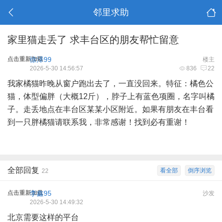
邻里求助
家里猫走丢了 求丰台区的朋友帮忙留意
点击重新加载
徐泽99
楼主
2026-5-30 14:56:57
836
22
我家橘猫昨晚从窗户跑出去了，一直没回来。特征：橘色公
猫，体型偏胖（大概12斤），脖子上有蓝色项圈，名字叫橘
子。走丢地点在丰台区某某小区附近。如果有朋友在丰台看
到一只胖橘猫请联系我，非常感谢！找到必有重谢！
全部回复
看全部
倒序浏览
22
点击重新加载
李鑫95
沙发
2026-5-30 14:49:32
北京需要这样的平台