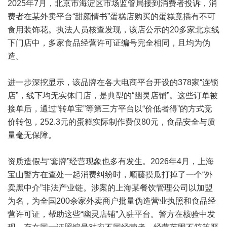
2025年7月，北京市海淀区市场监管局接到消费者投诉，消
费者在某外卖平台“甜颜情书”蛋糕店购买的蛋糕竟插有不可
食用装饰花。执法人员核查发现，该店公示的20多家北京线
下门店中，多家食品经营许可证编号完全相同，且均为伪
造。
进一步深挖显示，该品牌在各大电商平台开设的378家“连锁
店”，线下均无实体门店，是典型的“幽灵店铺”。这些订单被
接单后，通过“转单宝”等第三方平台以“价低者得”的方式竞
价转包，252.3元的蛋糕实际制作费仅80元，食品安全与质
量毫无保障。
资质造假与“套牌”经营现象也多有发生。2026年4月，上海
宝山警方在查处一起消费纠纷时，顺藤摸瓜打掉了一个“外
卖黑中介”非法产业链。涉案的上海某餐饮管理公司以加盟
为名，为全国200余家外卖商户批量伪造营业执照和食品经
营许可证，帮助这些“幽灵店铺”入驻平台。警方在核验中发