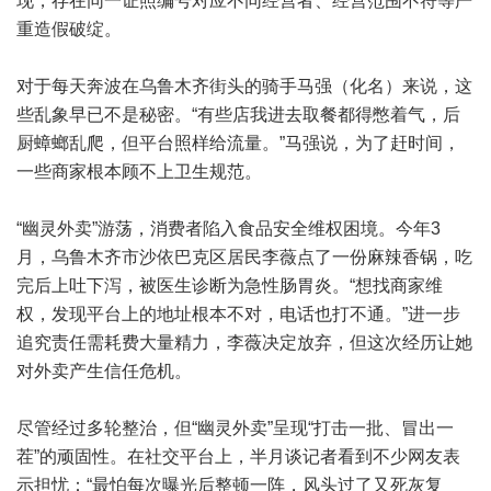
现，存在同一证照编号对应不同经营者、经营范围不符等严
重造假破绽。
对于每天奔波在乌鲁木齐街头的骑手马强（化名）来说，这
些乱象早已不是秘密。“有些店我进去取餐都得憋着气，后
厨蟑螂乱爬，但平台照样给流量。”马强说，为了赶时间，
一些商家根本顾不上卫生规范。
“幽灵外卖”游荡，消费者陷入食品安全维权困境。今年3
月，乌鲁木齐市沙依巴克区居民李薇点了一份麻辣香锅，吃
完后上吐下泻，被医生诊断为急性肠胃炎。“想找商家维
权，发现平台上的地址根本不对，电话也打不通。”进一步
追究责任需耗费大量精力，李薇决定放弃，但这次经历让她
对外卖产生信任危机。
尽管经过多轮整治，但“幽灵外卖”呈现“打击一批、冒出一
茬”的顽固性。在社交平台上，半月谈记者看到不少网友表
示担忧：“最怕每次曝光后整顿一阵，风头过了又死灰复