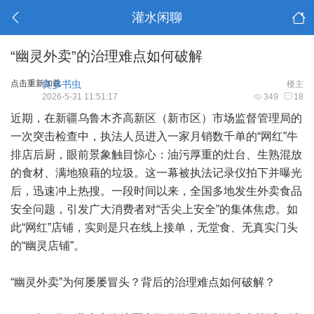
灌水闲聊
“幽灵外卖”的治理难点如何破解
点击重新加载
良乡书虫
楼主
2026-5-31 11:51:17
349
18
近期，在新疆乌鲁木齐高新区（新市区）市场监督管理局的
一次突击检查中，执法人员进入一家月销数千单的“网红”牛
排店后厨，眼前景象触目惊心：油污厚重的灶台、生熟混放
的食材、满地狼藉的垃圾。这一幕被执法记录仪拍下并曝光
后，迅速冲上热搜。一段时间以来，全国多地发生外卖食品
安全问题，引发广大消费者对“舌尖上安全”的集体焦虑。如
此“网红”店铺，实则是只在线上接单，无堂食、无真实门头
的“幽灵店铺”。
“幽灵外卖”为何屡屡冒头？背后的治理难点如何破解？