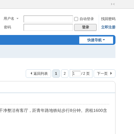
切
换
用户名
自动登录
找回密码
到
窄
密码
立即注册
登录
版
快捷导航
返回列表
1
2
/ 2 页
下一页
净整洁有客厅，距青年路地铁站步行8分钟。房租1600含