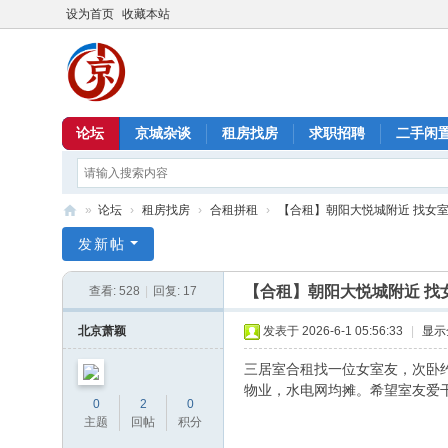
设为首页
收藏本站
论坛
京城杂谈
租房找房
求职招聘
二手闲
»
论坛
›
租房找房
›
合租拼租
›
【合租】朝阳大悦城附近 找女室友 16
北
发新帖
京
【合租】朝阳大悦城附近 找女室
查看:
528
|
回复:
17
信
息
北京萧颖
发表于 2026-6-1 05:56:33
|
显示
港
三居室合租找一位女室友，次卧约
物业，水电网均摊。希望室友爱
0
2
0
主题
回帖
积分