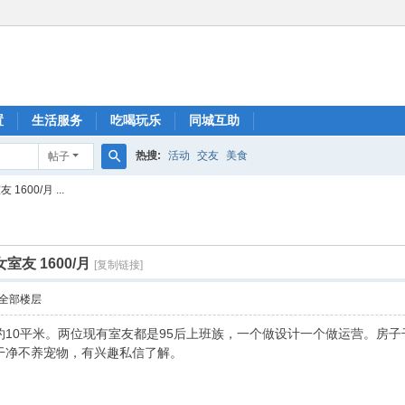
置
生活服务
吃喝玩乐
同城互助
热搜:
活动
交友
美食
帖子
搜
00/月 ...
索
友 1600/月
[复制链接]
全部楼层
10平米。两位现有室友都是95后上班族，一个做设计一个做运营。房子干
干净不养宠物，有兴趣私信了解。