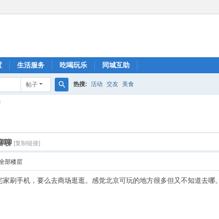
置
生活服务
吃喝玩乐
同城互助
热搜:
活动
交友
美食
帖子
搜
聊
索
聊聊
[复制链接]
全部楼层
宅家刷手机，要么去商场逛逛。感觉北京可玩的地方很多但又不知道去哪