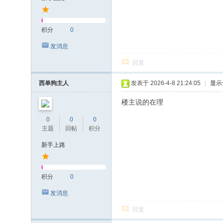
积分
0
发消息
回复
西单狗主人
发表于 2026-4-8 21:24:05
|
显示
楼主说的在理
0
0
0
主题
回帖
积分
新手上路
积分
0
发消息
回复