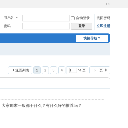
切
换
用户名
自动登录
找回密码
到
窄
密码
立即注册
登录
版
快捷导航
返回列表
1
2
3
4
/ 4 页
下一页
。大家周末一般都干什么？有什么好的推荐吗？