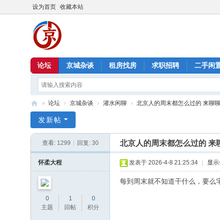
设为首页
收藏本站
论坛
京城杂谈
租房找房
求职招聘
二手闲
»
论坛
›
京城杂谈
›
灌水闲聊
›
北京人的周末都怎么过的 来聊
北
发新帖
京
北京人的周末都怎么过的 来
查看:
1299
|
回复:
30
信
息
怀柔大程
发表于 2026-4-8 21:25:34
|
显示
港
每到周末就不知道干什么，要么
0
1
0
主题
回帖
积分