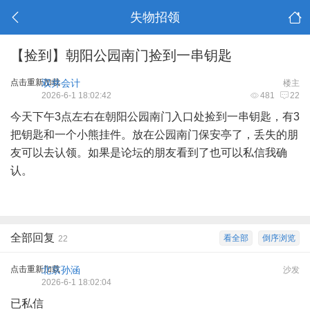
失物招领
【捡到】朝阳公园南门捡到一串钥匙
点击重新加载
双井会计
楼主
2026-6-1 18:02:42
481
22
今天下午3点左右在朝阳公园南门入口处捡到一串钥匙，有3
把钥匙和一个小熊挂件。放在公园南门保安亭了，丢失的朋
友可以去认领。如果是论坛的朋友看到了也可以私信我确
认。
全部回复
看全部
倒序浏览
22
点击重新加载
北京孙涵
沙发
2026-6-1 18:02:04
已私信