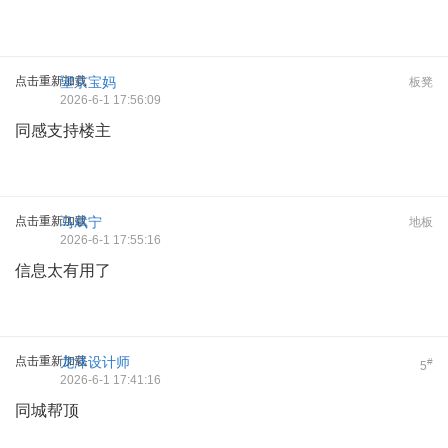
点击重新加载
望京宝妈
板凳
2026-6-1 17:56:09
同感支持楼主
点击重新加载
马斌宁
地板
2026-6-1 17:55:16
信息太有用了
点击重新加载
龙泽设计师
#
5
2026-6-1 17:41:16
同城帮顶