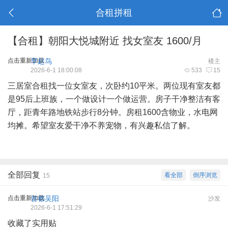
合租拼租
【合租】朝阳大悦城附近 找女室友 1600/月
点击重新加载
早起鸟
楼主
2026-6-1 18:00:08
533
15
三居室合租找一位女室友，次卧约10平米。两位现有室友都
是95后上班族，一个做设计一个做运营。房子干净整洁有客
厅，距青年路地铁站步行8分钟。房租1600含物业，水电网
均摊。希望室友爱干净不养宠物，有兴趣私信了解。
全部回复
看全部
倒序浏览
15
点击重新加载
首都吴阳
沙发
2026-6-1 17:51:29
收藏了实用贴