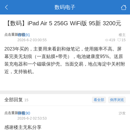
数码电子
【数码】iPad Air 5 256G WiFi版 95新 3200元
点击重新加载
程强91
楼主
2026-6-2 03:00:55
419
15
2023年买的，主要用来看剧和做笔记，使用频率不高。屏
幕完美无划痕（一直贴膜+带壳），电池健康度95%。送原
装充电器和一个磁吸保护壳。当面交易，地点海淀中关村附
近，支持验机。
全部回复
看全部
倒序浏览
15
点击重新加载
林薇90
沙发
2026-6-2 02:53:53
感谢楼主无私分享