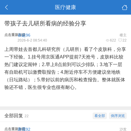
医疗健康
带孩子去儿研所看病的经验分享
点击重新加载
崔超96
楼主
2026-6-2 08:54:40
622
22
上周带娃去首都儿科研究所（儿研所）看了个皮肤科，分享
一下经验。1.挂号用京医通APP提前7天抢号，皮肤科比较
热门建议定闹钟；2.早上8点前到可以少排队；3.地下一层
有自助机可以缴费取报告；4.附近停车不方便建议坐地铁
（日坛路站）；5.带好以前的病历和检查报告。整体就医体
验还不错，医生很专业也很有耐心。
全部回复
看全部
倒序浏览
22
点击重新加载
唐霞92
沙发