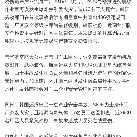
烧伤送医后不治身亡。2019年2月，厂区70号楼推进剂脱模
作业室再次发生爆炸并引发火灾，造成3名工人死亡。韩国
劳动部门在首次事故后续专项督查中共查出486项违规问
题，厂区安全等级被评为最低级别。韩联社称，近两年消防
安全检查主要针对厂区主体建筑，本次爆炸的楼栋因占地面
积较小，按规定无需提交定期安全检查报告。
韩华航空航天公司是韩国军工巨头，业务覆盖航空发动机及
零部件、武器装备、航天运载火箭和地球观测卫星系统等领
域。由于事故发生在负责火箭和导弹推进系统生产的国家保
安设施内，加上该厂区此前已两度发生致命爆炸事故，事件
迅速引发韩国社会对军工企业安全管理问题的关注。
同日，韩国还爆出另一桩产业安全事故。SK海力士清州工
厂突发火灾，且泄漏有毒气体，7名员工送医排查，近3600
名厂区人员紧急疏散，事故未造成人员死亡或重伤。
更多热点速报、权威资讯、深度分析尽在北京日报App