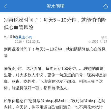
灌水闲聊
别再说没时间了！每天5～10分钟，就能悄悄降
低心血管风险
点击重新加载
石景山小周
楼主
2026-4-8 21:25:41
1592
17
别再说没时间了！每天5～10分钟，就能悄悄降低心血管风
险
睡够8小时、吃营养餐、每周运动150分钟……理想的健康
生活，对大多数人来说，更像一句遥远的口号；现实却是加
班、熬夜、吃外卖、下班瘫在沙发不想动。别说三项全达
标，能坚持做好一项，都算自律达人。
如果你也总在“想健康”&nbsp;和&nbsp;“没时间”&nbsp;之间
内耗，今天起，你不用逼自己做到满分，也不用花大把时