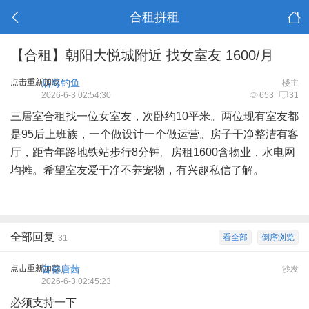
合租拼租
【合租】朝阳大悦城附近 找女室友 1600/月
点击重新加载
后海钓鱼
楼主
2026-6-3 02:54:30
653
31
三居室合租找一位女室友，次卧约10平米。两位现有室友都
是95后上班族，一个做设计一个做运营。房子干净整洁有客
厅，距青年路地铁站步行8分钟。房租1600含物业，水电网
均摊。希望室友爱干净不养宠物，有兴趣私信了解。
全部回复
看全部
倒序浏览
31
点击重新加载
首都唐茜
沙发
2026-6-3 02:45:23
必须支持一下