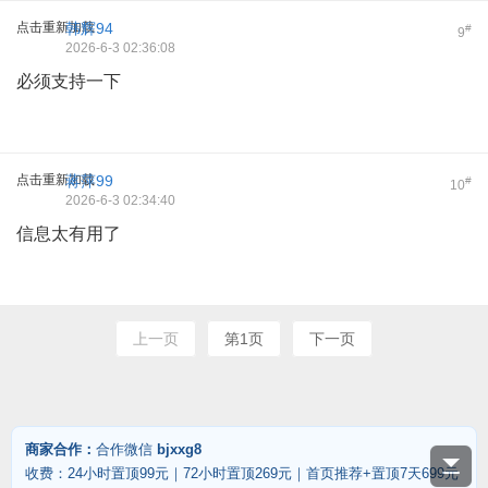
点击重新加载
韩辉94
#
9
2026-6-3 02:36:08
必须支持一下
点击重新加载
蒋萍99
#
10
2026-6-3 02:34:40
信息太有用了
上一页
第1页
下一页
商家合作：
合作微信
bjxxg8
收费：24小时置顶99元｜72小时置顶269元｜首页推荐+置顶7天699元