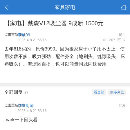
家具家电
【家电】戴森V12吸尘器 9成新 1500元
点击重新加载
李敏99
楼主
2026-4-8 21:56:16
1207
37
去年618买的，原价3990。因为搬家房子小了用不太上。使
用次数不多，吸力强劲，配件齐全（地刷头、缝隙吸头、床
褥吸头）。海淀区自提，也可以商量同城闪送费用。
全部回复
看全部
倒序浏览
37
点击重新加载
亦庄厨师
沙发
2026-4-8 21:53:16
mark一下回头看