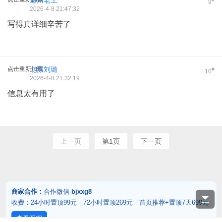
通州老王
9
2026-4-8 21:47:32
写得真详细辛苦了
点击重新加载
北漂刘璐
#
10
2026-4-8 21:32:19
信息太有用了
上一页
第1页
下一页
商家合作：
合作微信
bjxxg8
收费：24小时置顶99元｜72小时置顶269元｜首页推荐+置顶7天699元
查看明细