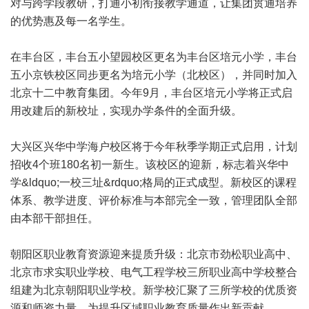
对与跨学段教研，打通小初衔接教学通道，让集团贯通培养
的优势惠及每一名学生。
在丰台区，丰台五小望园校区更名为丰台区培元小学，丰台
五小京铁校区同步更名为培元小学（北校区），并同时加入
北京十二中教育集团。今年9月，丰台区培元小学将正式启
用改建后的新校址，实现办学条件的全面升级。
大兴区兴华中学海户校区将于今年秋季学期正式启用，计划
招收4个班180名初一新生。该校区的迎新，标志着兴华中
学&ldquo;一校三址&rdquo;格局的正式成型。新校区的课程
体系、教学进度、评价标准与本部完全一致，管理团队全部
由本部干部担任。
朝阳区职业教育资源迎来提质升级：北京市劲松职业高中、
北京市求实职业学校、电气工程学校三所职业高中学校整合
组建为北京朝阳职业学校。新学校汇聚了三所学校的优质资
源和师资力量，为提升区域职业教育质量作出新贡献。