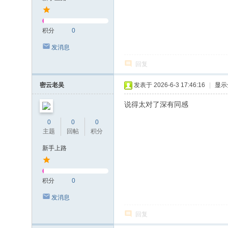
积分
0
发消息
回复
密云老吴
发表于 2026-6-3 17:46:16
|
显示
说得太对了深有同感
0
0
0
主题
回帖
积分
新手上路
积分
0
发消息
回复