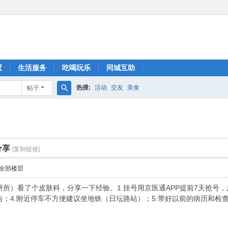
置
生活服务
吃喝玩乐
同城互助
热搜:
活动
交友
美食
帖子
搜
索
分享
[复制链接]
全部楼层
所）看了个皮肤科，分享一下经验。1.挂号用京医通APP提前7天抢号，皮
；4.附近停车不方便建议坐地铁（日坛路站）；5.带好以前的病历和检