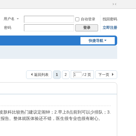
切
换
用户名
自动登录
找回密码
到
窄
密码
立即注册
登录
版
快捷导航
返回列表
1
2
/ 2 页
下一页
肤科比较热门建议定闹钟；2.早上8点前到可以少排队；3.
查报告。整体就医体验还不错，医生很专业也很有耐心。