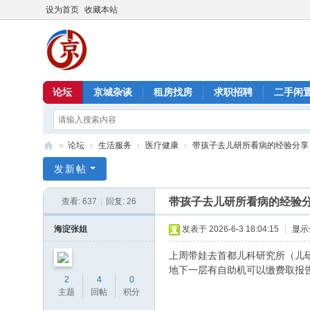
设为首页
收藏本站
论坛
京城杂谈
租房找房
求职招聘
二手闲
»
论坛
›
生活服务
›
医疗健康
›
带孩子去儿研所看病的经验分享
北
发新帖
京
带孩子去儿研所看病的经验
查看:
637
|
回复:
26
信
息
海淀张姐
发表于 2026-6-3 18:04:15
|
显示
港
上周带娃去首都儿科研究所（儿研
地下一层有自助机可以缴费取报告
2
4
0
主题
回帖
积分