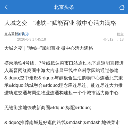
北京头条
大城之变｜“地铁+”赋能百业 微中心活力满格
点击重新加载
刘诗玲
楼主
2026-6-3 17:45:18
512
18
大城之变｜“地铁+”赋能百业 微中心活力满格
搭乘地铁4号线、7号线抵达菜市口站通过地下通道能直接进
入新晋网红商圈中海大吉巷昌平线生命科学园站通过修建
&ldquo;空中走廊&rdquo;与超极合生汇购物中心连通北京秉
承&ldquo;站城融合&rdquo;理念应连尽连、能连尽连大力推
进轨道交通与周边物业连通构建起一个个城市活力微中心
无缝衔接地铁成新商圈&ldquo;标配&rdquo;
&ldquo;推荐南城超好逛的路线&mdash;&mdash;地铁菜市