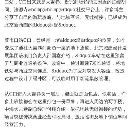
口站，C口出来就是大吉巷。逛完商场还能去附近的烂缦胡
同、法源寺&hellip;&hellip;&rdquo;社交平台上，许多博主
分享了自己的游玩攻略。与地铁互通、无缝衔接，已经成为
北京新商圈的&ldquo;标配&rdquo;。
菜市口站C口，曾经是一堵&ldquo;墙&rdquo;的位置，如今
变成了通往大吉巷商圈负一层的地下通道。北京城建设计发
展集团该项目负责人邵国鑫介绍，&ldquo;车站在这里预留
了与商业连通的条件。改造中，通过新建7米长通道，将地
铁站与商业空间连通。&rdquo;为了应对突发大客流，改造
过程中设计了缓冲区，可以临时用于客流集散管理。
从C口进入大吉巷负一层后，迎面就是面包店、快餐店，许
多上班族都会在这里打包一份早餐，再进入周边的写字楼。
中海大吉巷副总经理付翔介绍，依托地铁无缝衔接的优势，
项目突破传统商业经营时段局限，激活临街及地下铺位早间
经营活力。