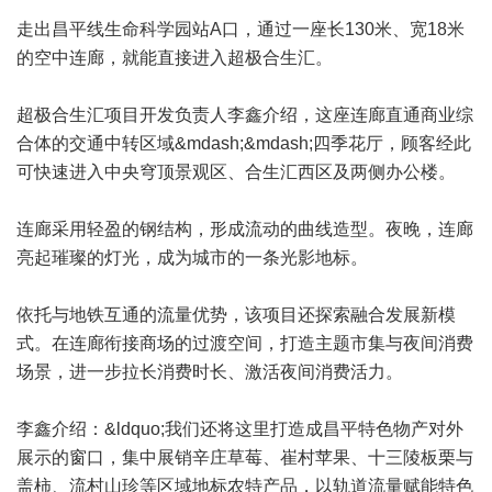
走出昌平线生命科学园站A口，通过一座长130米、宽18米
的空中连廊，就能直接进入超极合生汇。
超极合生汇项目开发负责人李鑫介绍，这座连廊直通商业综
合体的交通中转区域&mdash;&mdash;四季花厅，顾客经此
可快速进入中央穹顶景观区、合生汇西区及两侧办公楼。
连廊采用轻盈的钢结构，形成流动的曲线造型。夜晚，连廊
亮起璀璨的灯光，成为城市的一条光影地标。
依托与地铁互通的流量优势，该项目还探索融合发展新模
式。在连廊衔接商场的过渡空间，打造主题市集与夜间消费
场景，进一步拉长消费时长、激活夜间消费活力。
李鑫介绍：&ldquo;我们还将这里打造成昌平特色物产对外
展示的窗口，集中展销辛庄草莓、崔村苹果、十三陵板栗与
盖柿、流村山珍等区域地标农特产品，以轨道流量赋能特色