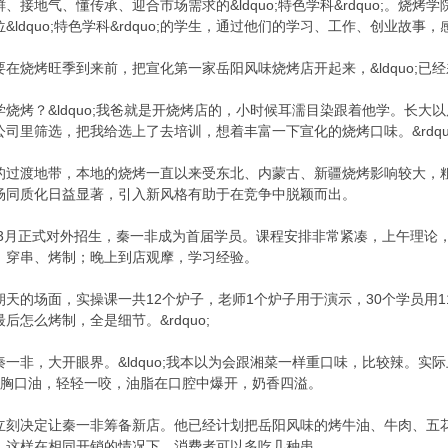
地气、懂传承、迎合市场需求的&ldquo;特色学科&rdquo;。烧烤学院、螺蛳
ldquo;特色学科&rdquo;的学生，通过他们的学习、工作、创业故
烧烤旺季到来前，把宣化第一家岳阳风味烧烤店开起来，&ldquo;已经差
烧烤？&ldquo;我爸就是开烧烤店的，小时候耳濡目染跟着他学。长
司里筛选，把我给选上了去培训，想着丰富一下宣化的烧烤口味。&rdqu
的过渡地带，本地的烧烤一直以来受东北、内蒙古、新疆烧烤影响较大，
场同质化日益显著，引入新风格有助于在竞争中脱颖而出。
年3月正式对外招生，秦一非成为首届学员。课程安排非常紧凑，上午理
、穿串、烤制；晚上到店观摩，学习经验。
天的场面，实操课一共12个炉子，老师1个炉子用于演示，30个学员用11
怎么烤制，全是细节。&rdquo;
一非，大开眼界。&ldquo;我本以为会跟湘菜一样重口味，比较辣。
是烤牛胸口油，轻轻一咬，油脂在口腔中爆开，奶香四溢。
立刻决定让秦一非筹备新店。他已经计划把岳阳风味的烤牛油、牛肉、五
，这样在相同开销的情况下，消费者可以多吃几种串。