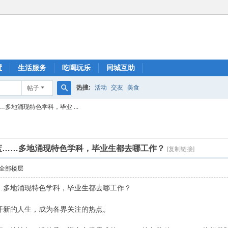
置
生活服务
吃喝玩乐
同城互助
热搜:
活动
交友
美食
帖子
搜
多地涌现特色学科，毕业 ...
索
蓝……多地涌现特色学科，毕业生都去哪工作？
[复制链接]
全部楼层
…多地涌现特色学科，毕业生都去哪工作？
开新的人生，成为各界关注的热点。