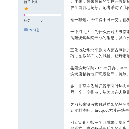
近年来，越来越多的学校开办新鲜、接
新手上路
在全国各地萌芽。记者采访了几位&
秦一非这几天忙得不可开交，他要在
积分
0
发消息
一个河北人，为什么要跑去湖南学
岳阳烧烤学院开办的消息，就在公
宣化地处华北平原向内蒙古高原
巧，是截然不同的风格。烧烤市
岳阳烧烤学院2025年开办，今
烧烤店精英老师现场指导，腌制
秦一非至今依然记得学习时热火朝
师一个一个指点，从怎么选肉到最后
之前从来没有接触过岳阳烧烤的秦
到食材本味。&rdquo;尤其
回到宣化汇报完学习成果，集团
的样式，也准备采用岳阳的小串