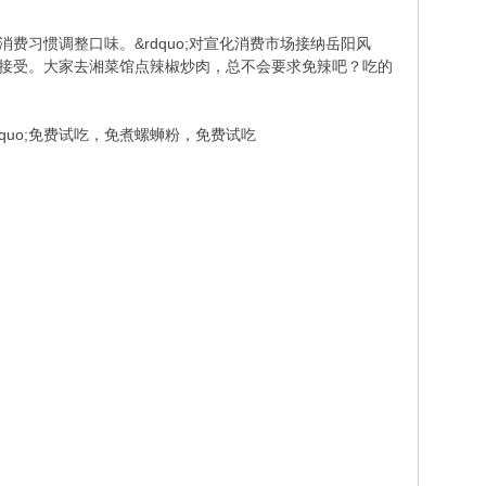
费习惯调整口味。&rdquo;对宣化消费市场接纳岳阳风
也能接受。大家去湘菜馆点辣椒炒肉，总不会要求免辣吧？吃的
uo;免费试吃，免煮螺蛳粉，免费试吃