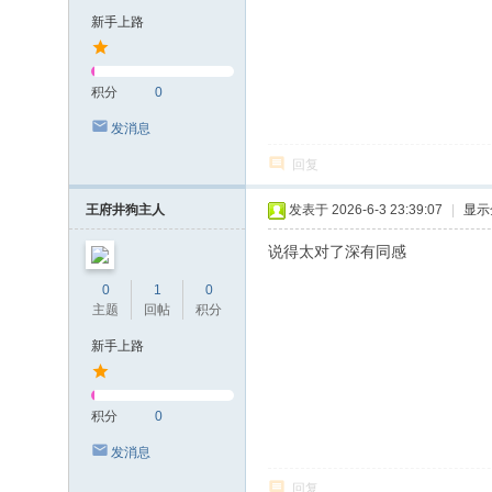
新手上路
积分
0
发消息
回复
王府井狗主人
发表于 2026-6-3 23:39:07
|
显示
说得太对了深有同感
0
1
0
主题
回帖
积分
新手上路
积分
0
发消息
回复