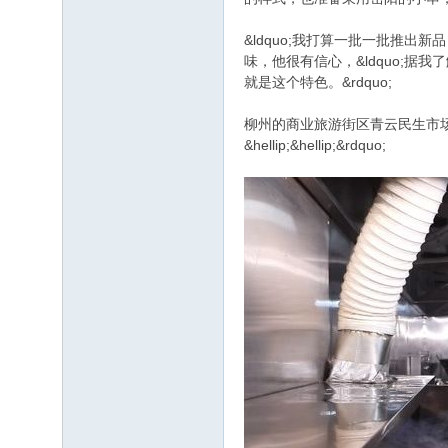
&ldquo;我打算一批一批推出
味，他很有信心，&ldquo;
就是这个特色。&rdquo;
柳州的商业旅游街区青云民生市场
&hellip;&hellip;&rdquo;