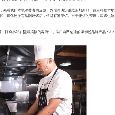
新品，先看我们本地消费者的反馈，然后再决定继续追加新品，或者根据本地消
据我了解，宣化还没有岳阳烧烤店，但是有湘菜馆。至于烧烤的辣度，应该
，陈奇林站在熙熙攘攘的客流中，推广自己创建的螺蛳粉品牌产品：&ldq