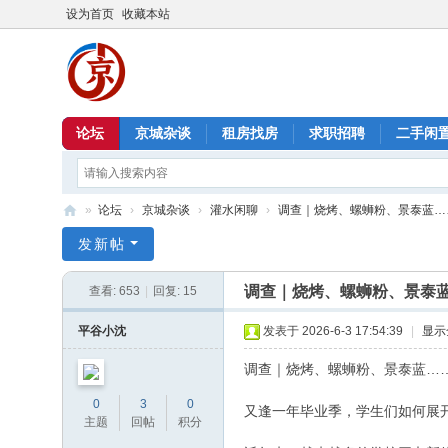
设为首页
收藏本站
论坛
京城杂谈
租房找房
求职招聘
二手闲
»
论坛
›
京城杂谈
›
灌水闲聊
›
调查｜烧烤、螺蛳粉、景泰蓝……
北
发新帖
京
调查｜烧烤、螺蛳粉、景泰
查看:
653
|
回复:
15
信
息
平谷小沈
发表于 2026-6-3 17:54:39
|
显示
港
调查｜烧烤、螺蛳粉、景泰蓝…
0
3
0
又逢一年毕业季，学生们如何展
主题
回帖
积分