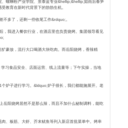
粉产业学院、景泰蓝专业&hellip;&hellip;如雨后春笋
事，感受教育在新时代背景下的勃勃生机。
不多了，还剩一些收尾工作&rdquo;。
大以后，我进入餐饮行业，在酒店里也负责烧烤。集团领导看见
o;
粗犷豪放，流行大口喝酒大块吃肉。而岳阳烧烤，香辣精
论，学习食品安全、店面运营、线上流量等；下午实操，当地
个炉子进行学习。&ldquo;炉子很长，我们都能施展开。老
实际上岳阳烧烤居然不是那么辣，而且不加什么秘制调料，能吃
花肉、板筋、大虾、芥末鱿鱼等列入新店首批菜单中。烤串