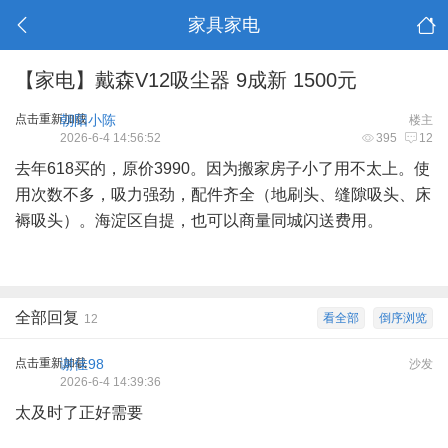
家具家电
【家电】戴森V12吸尘器 9成新 1500元
点击重新加载
朝阳小陈
楼主
2026-6-4 14:56:52
395
12
去年618买的，原价3990。因为搬家房子小了用不太上。使
用次数不多，吸力强劲，配件齐全（地刷头、缝隙吸头、床
褥吸头）。海淀区自提，也可以商量同城闪送费用。
全部回复
看全部
倒序浏览
12
点击重新加载
谢佳98
沙发
2026-6-4 14:39:36
太及时了正好需要