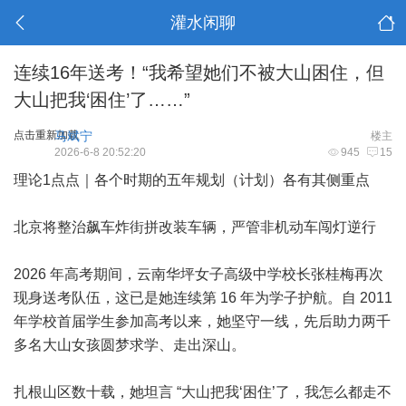
灌水闲聊
连续16年送考！“我希望她们不被大山困住，但
大山把我‘困住’了……”
点击重新加载
马斌宁
楼主
2026-6-8 20:52:20
945
15
理论1点点｜各个时期的五年规划（计划）各有其侧重点
北京将整治飙车炸街拼改装车辆，严管非机动车闯灯逆行
2026 年高考期间，云南华坪女子高级中学校长张桂梅再次
现身送考队伍，这已是她连续第 16 年为学子护航。自 2011
年学校首届学生参加高考以来，她坚守一线，先后助力两千
多名大山女孩圆梦求学、走出深山。
扎根山区数十载，她坦言 “大山把我‘困住’了，我怎么都走不