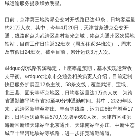
域运输服务提质增效明显。
目前，京津冀三地跨界公交对开线路已达43条，日均客运量
约21万人次。其中，今年4月20日，天津首条进京公交开
通，线路起点为武清区高村新光之城，终点为通州区次渠地
铁站，目前工作日往返32班次（周五往返34班次），周末
及节假日24班次。截至目前，累计运送3万人次。
&ldquo;该线路客源稳定，上座率超预期，基本实现运营收
支平衡。&rdquo;北京市交通委相关负责人介绍，目前定制
快巴服务扩展至12条主线、58条支线，覆盖武清、宝坻、
北三县、固安等环京地区，日均客运量达1万余人次，为跨
省通勤族平均节省30至40分钟通勤时间。其中，2026年以
来，武清区新增至亦庄、丰台等线路，运力由8部车增至17
部，日均运送旅客由570人次增至690人次。天津市区和滨
海新区新增天津站至北京通州、天津南站至亦庄、中新生态
城至十里河地铁站等线路，进一步拓宽通勤通道。