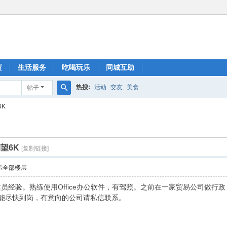
置
生活服务
吃喝玩乐
同城互助
热搜:
活动
交友
美食
帖子
搜
6K
索
望6K
[复制链接]
示全部楼层
文员经验。熟练使用Office办公软件，有驾照。之前在一家贸易公司做
。能尽快到岗，有意向的公司请私信联系。