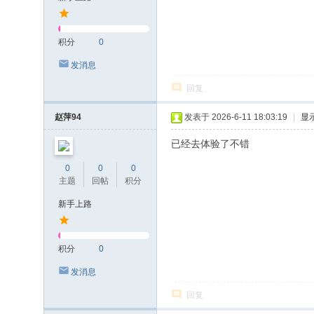
积分
0
发消息
回复
赵萍94
发表于 2026-6-11 18:03:19
|
显
已经去体验了不错
0
0
0
主题
回帖
积分
新手上路
积分
0
发消息
回复