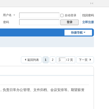
切
换
用户名
自动登录
找回密码
到
窄
密码
立即注册
登录
版
快捷导航
返回列表
1
2
/ 2 页
下一页
行政，负责日常办公管理、文件归档、会议安排等。期望薪资