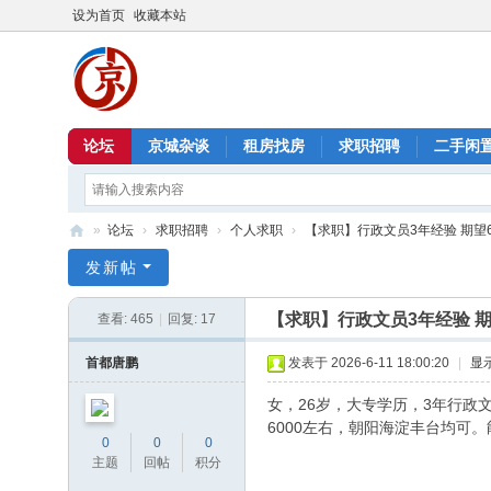
设为首页
收藏本站
论坛
京城杂谈
租房找房
求职招聘
二手闲
»
论坛
›
求职招聘
›
个人求职
›
【求职】行政文员3年经验 期望
北
发新帖
京
【求职】行政文员3年经验 期
查看:
465
|
回复:
17
信
息
首都唐鹏
发表于 2026-6-11 18:00:20
|
显
港
女，26岁，大专学历，3年行政
6000左右，朝阳海淀丰台均可
0
0
0
主题
回帖
积分