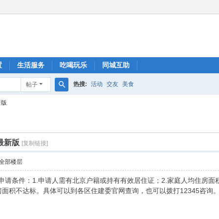
置
生活服务
吃喝玩乐
同城互助
热搜:
活动
交友
美食
帖子
搜
新版
索
最新版
[复制链接]
全部楼层
房申请条件：1.申请人需有北京户籍或持有有效居住证；2.家庭人均住房面
房面积不达标。具体可以到各区住建委官网查询，也可以拨打12345咨询