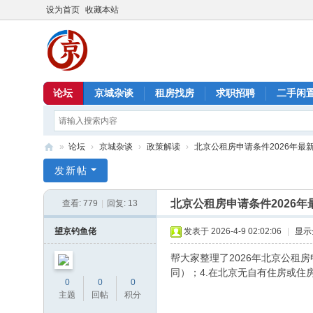
设为首页
收藏本站
论坛
京城杂谈
租房找房
求职招聘
二手闲
»
论坛
›
京城杂谈
›
政策解读
›
北京公租房申请条件2026年最
北
发新帖
京
北京公租房申请条件2026年
查看:
779
|
回复:
13
信
息
望京钓鱼佬
发表于 2026-4-9 02:02:06
|
显示
港
帮大家整理了2026年北京公租
同）；4.在北京无自有住房或住
0
0
0
主题
回帖
积分