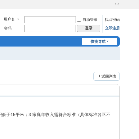
切
换
用户名
自动登录
找回密码
到
窄
密码
立即注册
登录
版
快捷导航
返回列表
积低于15平米；3.家庭年收入需符合标准（具体标准各区不
。