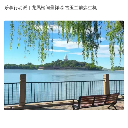
乐享行动派｜龙凤松间呈祥瑞 古玉兰前焕生机