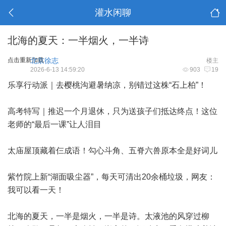
灌水闲聊
北海的夏天：一半烟火，一半诗
点击重新加载
北京徐志
楼主
2026-6-13 14:59:20
903
19
乐享行动派｜去樱桃沟避暑纳凉，别错过这株“石上柏”！
高考特写｜推迟一个月退休，只为送孩子们抵达终点！这位
老师的“最后一课”让人泪目
太庙屋顶藏着仨成语！勾心斗角、五脊六兽原本全是好词儿
紫竹院上新“湖面吸尘器”，每天可清出20余桶垃圾，网友：
我可以看一天！
北海的夏天，一半是烟火，一半是诗。太液池的风穿过柳