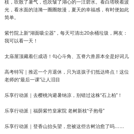
枝，吹散了暑气，也吹皱了湖心的一汪碧水。看白塔映着波
光，看水面的涟漪一圈圈散漫，夏天的幸福感，有时便如此
简单。
紫竹院上新“湖面吸尘器”，每天可清出20余桶垃圾，网友：
我可以看一天！
太庙屋顶藏着仨成语！勾心斗角、五脊六兽原本全是好词儿
高考特写｜推迟一个月退休，只为送孩子们抵达终点！这位
老师的“最后一课”让人泪目
乐享行动派｜去樱桃沟避暑纳凉，别错过这株“石上柏”！
乐享行动派｜福荫紫竹皇家院 老树新枝“子抱母”
乐享行动派｜登香山抬头望，您被这些古树治愈了吗……