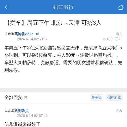
拼车出行
【拼车】周五下午 北京→天津 可搭3人
点击重新加载
翻墙c22c.us
楼主
2026-6-14 02:58:37
480
25
本周五下午2点从北京国贸出发去天津，走京津高速大概1.5
小时到。可以搭3位乘客，每人50元（油费过路费均摊）。
车型大众帕萨特，宽敞舒适。需要的朋友提前私信确认，先
到先得。
全部回复
看全部
倒序浏览
25
点击重新加载
唐豪昊
沙发
2026-6-14 02:37:40
信息港越来越好了