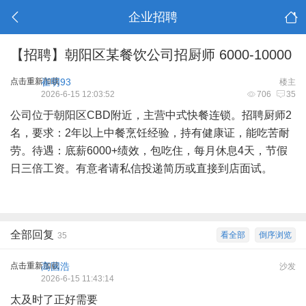
企业招聘
【招聘】朝阳区某餐饮公司招厨师 6000-10000
点击重新加载
崔明93
楼主
2026-6-15 12:03:52
706
35
公司位于朝阳区CBD附近，主营中式快餐连锁。招聘厨师2
名，要求：2年以上中餐烹饪经验，持有健康证，能吃苦耐
劳。待遇：底薪6000+绩效，包吃住，每月休息4天，节假
日三倍工资。有意者请私信投递简历或直接到店面试。
全部回复
看全部
倒序浏览
35
点击重新加载
高国浩
沙发
2026-6-15 11:43:14
太及时了正好需要