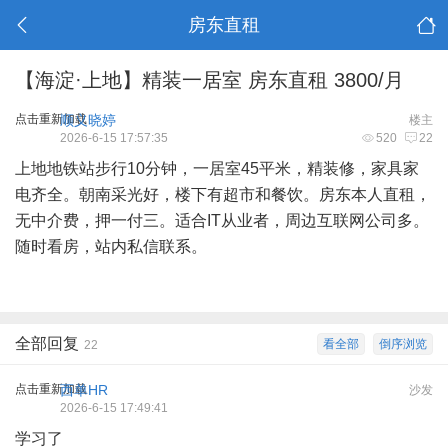
房东直租
【海淀·上地】精装一居室 房东直租 3800/月
点击重新加载
顺义晓婷
楼主
2026-6-15 17:57:35
520
22
上地地铁站步行10分钟，一居室45平米，精装修，家具家
电齐全。朝南采光好，楼下有超市和餐饮。房东本人直租，
无中介费，押一付三。适合IT从业者，周边互联网公司多。
随时看房，站内私信联系。
全部回复
看全部
倒序浏览
22
点击重新加载
西单HR
沙发
2026-6-15 17:49:41
学习了