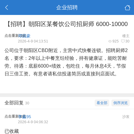
企业招聘
【招聘】朝阳区某餐饮公司招厨师 6000-10000
点击重新加载
邓国豪
楼主
2026-4-9 04:13:51
925
30
公司位于朝阳区CBD附近，主营中式快餐连锁。招聘厨师2
名，要求：2年以上中餐烹饪经验，持有健康证，能吃苦耐
劳。待遇：底薪6000+绩效，包吃住，每月休息4天，节假
日三倍工资。有意者请私信投递简历或直接到店面试。
全部回复
看全部
倒序浏览
30
点击重新加载
李鑫95
沙发
2026-4-9 04:06:32
已收藏