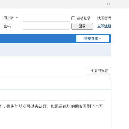
切
换
用户名
自动登录
找回密码
到
窄
密码
立即注册
登录
版
快捷导航
返回列表
了，丢失的朋友可以去认领。如果是论坛的朋友看到了也可