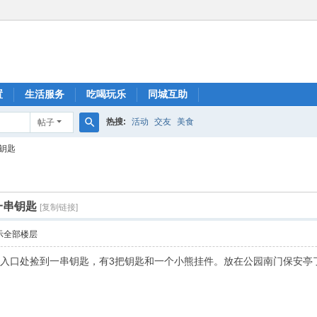
置
生活服务
吃喝玩乐
同城互助
热搜:
活动
交友
美食
帖子
搜
钥匙
索
一串钥匙
[复制链接]
示全部楼层
门入口处捡到一串钥匙，有3把钥匙和一个小熊挂件。放在公园南门保安亭