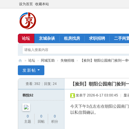
设为首页
收藏本站
论坛
京城杂谈
租房找房
求职招聘
二手闲
»
论坛
›
同城互助
›
失物招领
›
【捡到】朝阳公园南门捡到一串
北
发新帖
京
【捡到】朝阳公园南门捡到
查看:
392
|
回复:
24
信
息
韩悦92
发表于 2026-6-17 03:00:45
|
显
港
今天下午3点左右在朝阳公园南
以私信我确认。
0
0
0
主题
回帖
积分