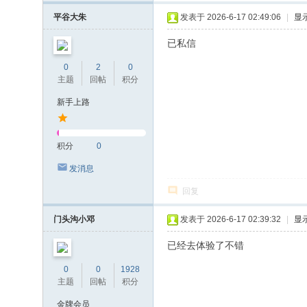
平谷大朱
发表于 2026-6-17 02:49:06
|
显
已私信
0
2
0
主题
回帖
积分
新手上路
积分
0
发消息
回复
门头沟小邓
发表于 2026-6-17 02:39:32
|
显
已经去体验了不错
0
0
1928
主题
回帖
积分
金牌会员