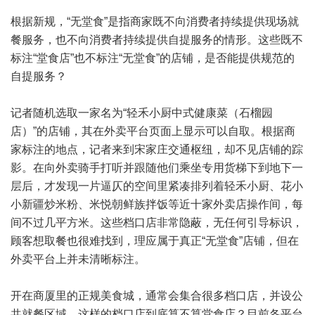
根据新规，“无堂食”是指商家既不向消费者持续提供现场就
餐服务，也不向消费者持续提供自提服务的情形。这些既不
标注“堂食店”也不标注“无堂食”的店铺，是否能提供规范的
自提服务？
记者随机选取一家名为“轻禾小厨中式健康菜（石榴园
店）”的店铺，其在外卖平台页面上显示可以自取。根据商
家标注的地点，记者来到宋家庄交通枢纽，却不见店铺的踪
影。在向外卖骑手打听并跟随他们乘坐专用货梯下到地下一
层后，才发现一片逼仄的空间里紧凑排列着轻禾小厨、花小
小新疆炒米粉、米悦朝鲜族拌饭等近十家外卖店操作间，每
间不过几平方米。这些档口店非常隐蔽，无任何引导标识，
顾客想取餐也很难找到，理应属于真正“无堂食”店铺，但在
外卖平台上并未清晰标注。
开在商厦里的正规美食城，通常会集合很多档口店，并设公
共就餐区域，这样的档口店到底算不算堂食店？目前各平台