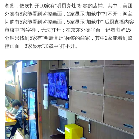
浏览，依次打开10家有“明厨亮灶”标签的店铺。其中，美团
外卖有8家能看到监控画面，2家显示“加载中”打不开；淘宝
闪购有5家能看到监控画面，5家显示“加载中”“后厨直播内容
审核中”等字样，无法打开；在京东外卖平台，记者浏览15
分钟只找到5家有“明厨亮灶”标签的商家，其中2家能看到监
控画面，3家显示“加载中”打不开。